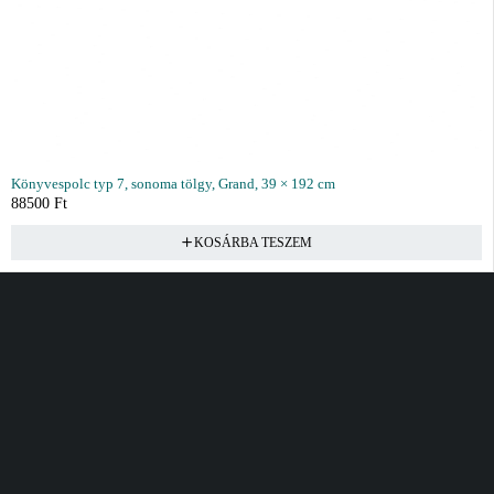
Könyvespolc typ 7, sonoma tölgy, Grand, 39 × 192 cm
88500
Ft
KOSÁRBA TESZEM
Vásárlás
Információ
Fiók
Kívánságlista
Gyakori kérdések
Kosár
Akciók
Rendelés követés
Fiókom
Összes termék
Szállítás
Rendeléseim
Tanácsadás
Kívánságlistám