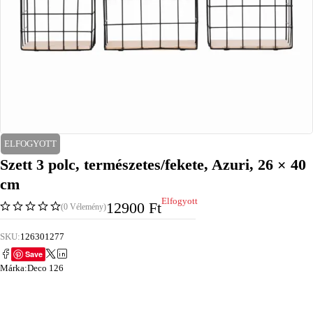
ELFOGYOTT
Szett 3 polc, természetes/fekete, Azuri, 26 × 40
cm
Elfogyott
12900
Ft
(0 Vélemény)
SKU:
126301277
Save
Márka:
Deco 126