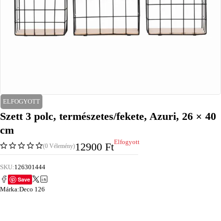
ELFOGYOTT
Szett 3 polc, természetes/fekete, Azuri, 26 × 40
cm
Elfogyott
12900
Ft
(0 Vélemény)
SKU:
126301444
Save
Márka:
Deco 126