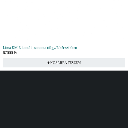
Lima KM-3 komód, sonoma tölgy/fehér színben
67000
Ft
KOSÁRBA TESZEM
Vásárlás
Információ
Fiók
Kívánságlista
Gyakori kérdések
Kosár
Akciók
Rendelés követés
Fiókom
Összes termék
Szállítás
Rendeléseim
Tanácsadás
Kívánságlistám