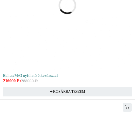
Bahus/M/O nyitható étkezőasztal
216000
Ft
288000
Ft
KOSÁRBA TESZEM