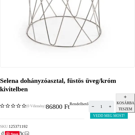
Selena dohányzóasztal, füstös üveg/króm
kivitelben
KOSÁRBA
Rendelhető
86800
Ft
(0 Vélemény)
TESZEM
VEDD MEG MOST!
SKU:
125371192
Save