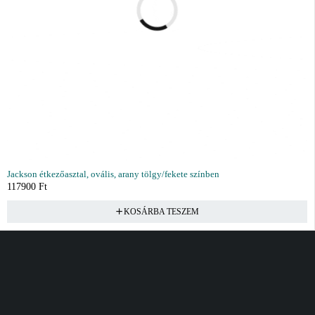
Jackson étkezőasztal, ovális, arany tölgy/fekete színben
117900
Ft
KOSÁRBA TESZEM
Vásárlás
Információ
Fiók
Kívánságlista
Gyakori kérdések
Kosár
Akciók
Rendelés követés
Fiókom