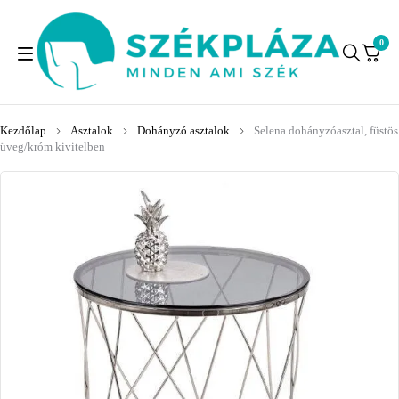
0
Kezdőlap
Asztalok
Dohányzó asztalok
Selena dohányzóasztal, füstös
üveg/króm kivitelben