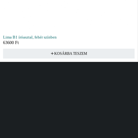
Lima B1 íróasztal, fehér színben
63600
Ft
KOSÁRBA TESZEM
Vásárlás
Információ
Fiók
Kívánságlista
Gyakori kérdések
Kosár
Akciók
Rendelés követés
Fiókom
Összes termék
Szállítás
Rendeléseim
Tanácsadás
Kívánságlistám
Kártyás fizetés GY.F.K
Banki fizetési