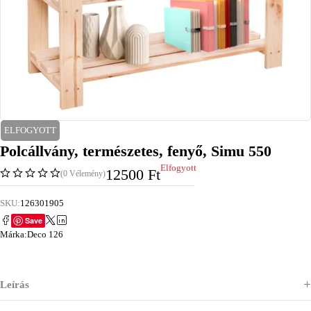
ELFOGYOTT
Polcállvány, természetes, fenyő, Simu 550
Elfogyott
12500
Ft
(0 Vélemény)
SKU:
126301905
Save
Márka:
Deco 126
Leírás