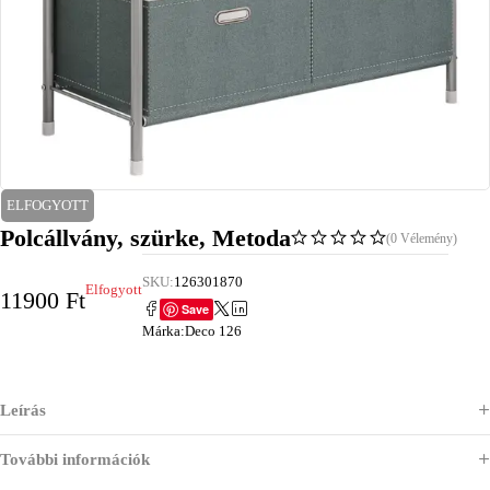
ELFOGYOTT
Polcállvány, szürke, Metoda
(0 Vélemény)
SKU:
126301870
Elfogyott
11900
Ft
Save
Márka:
Deco 126
Leírás
További információk