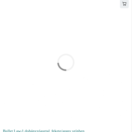
Bullet Law-1 dohányzóasztal, fekete/arany színben