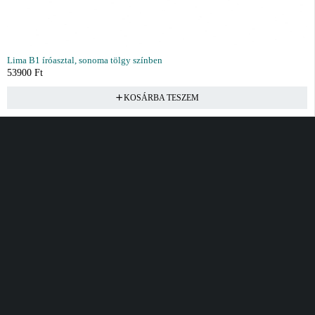
Lima B1 íróasztal, sonoma tölgy színben
53900
Ft
KOSÁRBA TESZEM
Vásárlás
Információ
Fiók
Kívánságlista
Gyakori kérdések
Kosár
Akciók
Rendelés követés
Fiókom
Összes termék
Szállítás
Rendeléseim
Tanácsadás
Kívánságlistám
Kártyás fizetés GY.F.K
Banki fizetési
tájékoztató