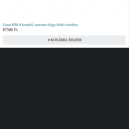
Lima KM-4 komód, sonoma tölgy/fehér színben
87500
Ft
KOSÁRBA TESZEM
Vásárlás
Információ
Fiók
Kívánságlista
Gyakori kérdések
Kosár
Akciók
Rendelés követés
Fiókom
Összes termék
Szállítás
Rendeléseim
Tanácsadás
Kívánságlistám
Kártyás fizetés GY.F.K
Banki fizetési
tájékoztató