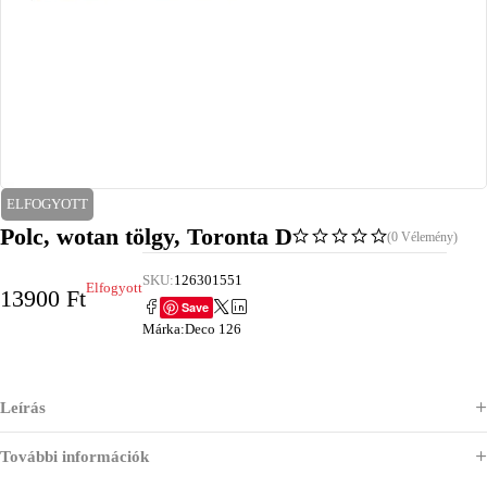
ELFOGYOTT
Polc, wotan tölgy, Toronta D
(0 Vélemény)
SKU:
126301551
Elfogyott
13900
Ft
Save
Márka:
Deco 126
Leírás
További információk