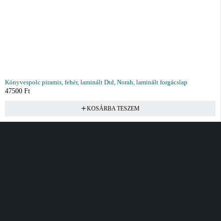
Könyvespolc piramis, fehér, laminált Dtd, Norah, laminált forgácslap
47500
Ft
KOSÁRBA TESZEM
Vásárlás
Információ
Fiók
Kívánságlista
Gyakori kérdések
Kosár
Akciók
Rendelés követés
Fiókom
Összes termék
Szállítás
Rendeléseim
Tanácsadás
Kívánságlistám