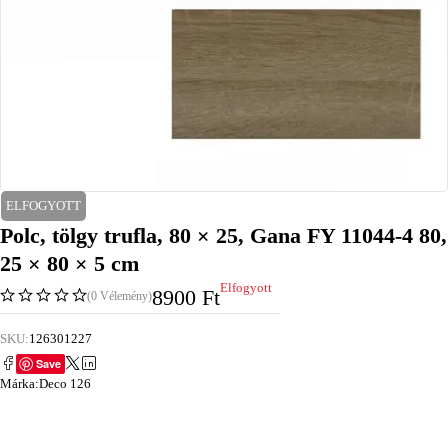
ELFOGYOTT
Polc, tölgy trufla, 80 × 25, Gana FY 11044-4 80,
25 × 80 × 5 cm
Elfogyott
8900
Ft
(0 Vélemény)
SKU:
126301227
Save
Márka:
Deco 126