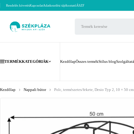
Rendelés követés
Kapcsolat
Adatkezelési tájékoztató
ÁSZF
TERMÉKKATEGÓRIÁK
Kezdőlap
Összes termék
Stílus blog
Szolgáltat
Kezdőlap
Nappali bútor
Polc, természetes/fekete, Desio Typ 2, 10 × 50 cm