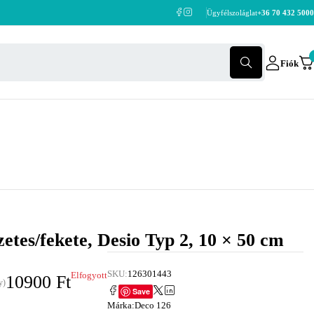
Ügyfélszoláglat
+36 70 432 5000
Fiók
zetes/fekete, Desio Typ 2, 10 × 50 cm
SKU:
126301443
Elfogyott
10900
Ft
y)
Save
Márka:
Deco 126