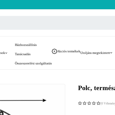
Házhozszállítás
Akciós termékek
ások
Utoljára megtekintett
Tanácsadás
Összeszerelési szolgáltatás
Polc, termés
(0 Vélemén