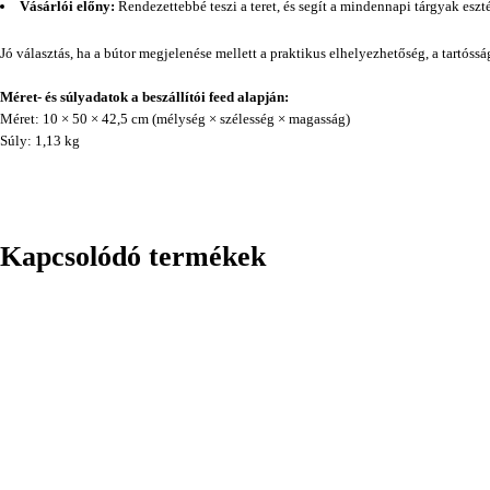
Vásárlói előny:
Rendezettebbé teszi a teret, és segít a mindennapi tárgyak eszt
Jó választás, ha a bútor megjelenése mellett a praktikus elhelyezhetőség, a tartóss
Méret- és súlyadatok a beszállítói feed alapján:
Méret: 10 × 50 × 42,5 cm (mélység × szélesség × magasság)
Súly: 1,13 kg
Kapcsolódó termékek