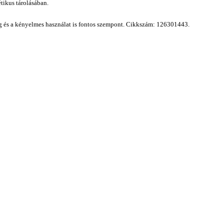
étikus tárolásában.
ág és a kényelmes használat is fontos szempont.
Cikkszám: 126301443.