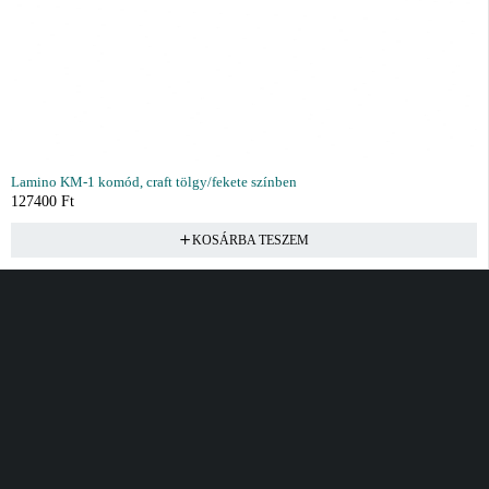
Lamino KM-1 komód, craft tölgy/fekete színben
127400
Ft
KOSÁRBA TESZEM
Vásárlás
Információ
Fiók
Kívánságlista
Gyakori kérdések
Kosár
Akciók
Rendelés követés
Fiókom
Összes termék
Szállítás
Rendeléseim
Tanácsadás
Kívánságlistám