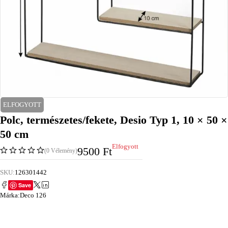
ELFOGYOTT
Polc, természetes/fekete, Desio Typ 1, 10 × 50 ×
50 cm
Elfogyott
9500
Ft
(0 Vélemény)
SKU:
126301442
Save
Márka:
Deco 126