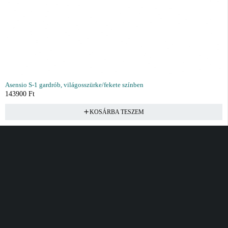
Asensio S-1 gardrób, világosszürke/fekete színben
143900
Ft
KOSÁRBA TESZEM
Vásárlás
Információ
Fiók
Kívánságlista
Gyakori kérdések
Kosár
Akciók
Rendelés követés
Fiókom
Összes termék
Szállítás
Rendeléseim
Tanácsadás
Kívánságlistám