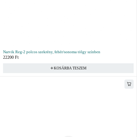
Narvik Reg-2 polcos szekrény, fehér/sonoma tölgy színben
22200
Ft
KOSÁRBA TESZEM