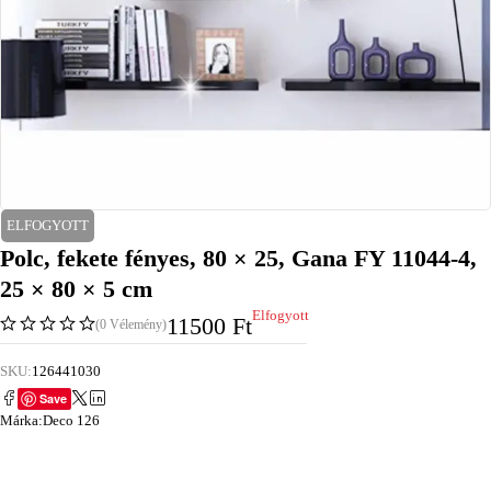
ELFOGYOTT
Polc, fekete fényes, 80 × 25, Gana FY 11044-4,
25 × 80 × 5 cm
Elfogyott
11500
Ft
(0 Vélemény)
SKU:
126441030
Save
Márka:
Deco 126