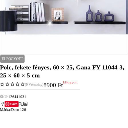
ELFOGYOTT
Polc, fekete fényes, 60 × 25, Gana FY 11044-3,
25 × 60 × 5 cm
Elfogyott
8900
Ft
(0 Vélemény)
SKU:
126441031
Save
Márka:
Deco 126