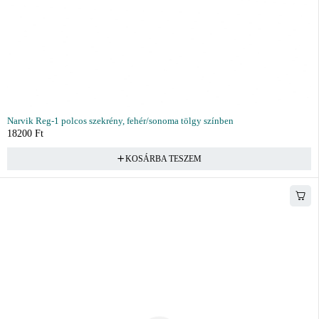
Narvik Reg-1 polcos szekrény, fehér/sonoma tölgy színben
18200
Ft
KOSÁRBA TESZEM