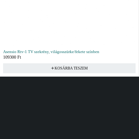
Asensio Rtv-1 TV szekrény, világosszürke/fekete színben
109300
Ft
KOSÁRBA TESZEM
Vásárlás
Információ
Fiók
Kívánságlista
Gyakori kérdések
Kosár
Akciók
Rendelés követés
Fiókom
Összes termék
Szállítás
Rendeléseim
Tanácsadás
Kívánságlistám