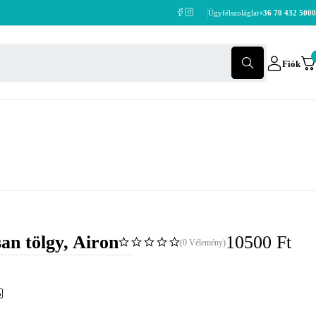
Ügyfélszoláglat
+36 70 432 5000
Fiók
san tölgy, Airon
10500
Ft
(0 Vélemény)