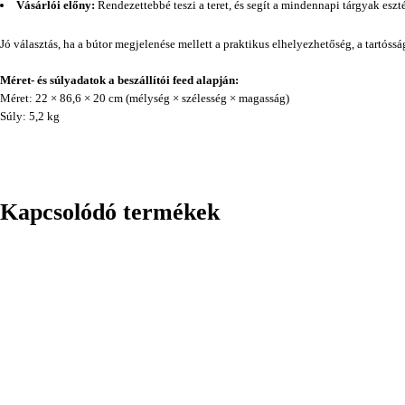
Vásárlói előny:
Rendezettebbé teszi a teret, és segít a mindennapi tárgyak eszt
Jó választás, ha a bútor megjelenése mellett a praktikus elhelyezhetőség, a tartóss
Méret- és súlyadatok a beszállítói feed alapján:
Méret: 22 × 86,6 × 20 cm (mélység × szélesség × magasság)
Súly: 5,2 kg
Kapcsolódó termékek