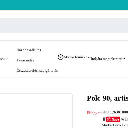
Házhozszállítás
Akciós termékek
ások
Utoljára megtekintett
Tanácsadás
Összeszerelési szolgáltatás
Polc 90, arti
SKU:
126301808
Elfogyott
Save
Márka:
Deco 126