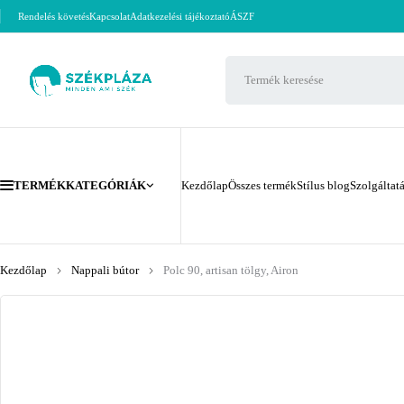
Rendelés követés
Kapcsolat
Adatkezelési tájékoztató
ÁSZF
TERMÉKKATEGÓRIÁK
Kezdőlap
Összes termék
Stílus blog
Szolgáltat
Kezdőlap
Nappali bútor
Polc 90, artisan tölgy, Airon