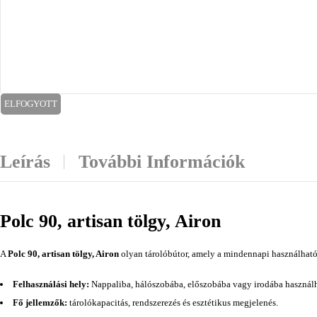
ELFOGYOTT
Leírás
További Információk
Polc 90, artisan tölgy, Airon
A
Polc 90, artisan tölgy, Airon
olyan tárolóbútor, amely a mindennapi használhatós
Felhasználási hely:
Nappaliba, hálószobába, előszobába vagy irodába használh
Fő jellemzők:
tárolókapacitás, rendszerezés és esztétikus megjelenés.