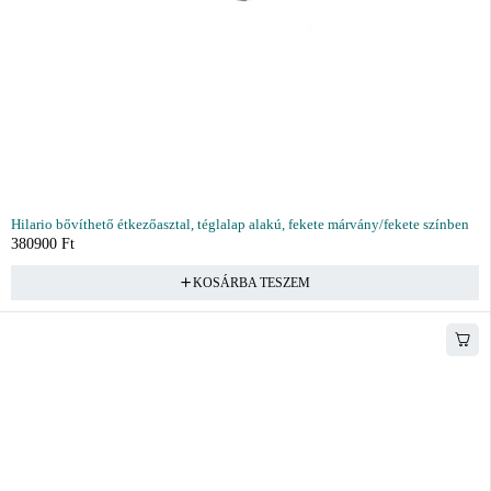
Hilario bővíthető étkezőasztal, téglalap alakú, fekete márvány/fekete színben
380900
Ft
KOSÁRBA TESZEM