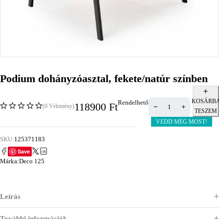
Podium dohányzóasztal, fekete/natúr színben
KOSÁRB
Rendelhető
118900
Ft
(0 Vélemény)
TESZEM
VEDD MEG MOST!
SKU:
125371183
Save
Márka:
Deco 125
Leírás
További információk