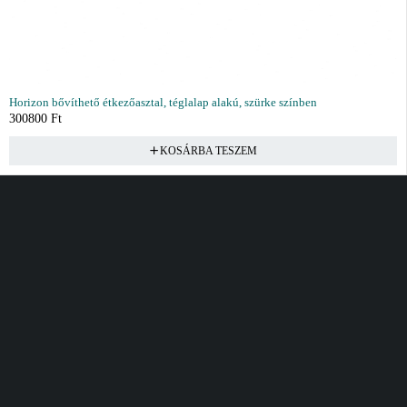
Horizon bővíthető étkezőasztal, téglalap alakú, szürke színben
300800
Ft
KOSÁRBA TESZEM
Vásárlás
Információ
Fiók
Kívánságlista
Gyakori kérdések
Kosár
Akciók
Rendelés követés
Fiókom
Összes termék
Szállítás
Rendeléseim
Tanácsadás
Kívánságlistám
Kártyás fizetés GY.F.K
Banki fizetési