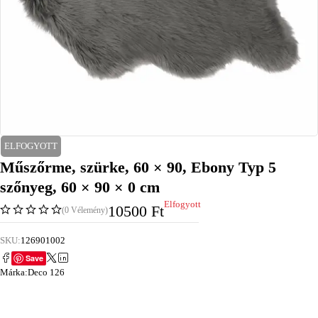
ELFOGYOTT
Műszőrme, szürke, 60 × 90, Ebony Typ 5
szőnyeg, 60 × 90 × 0 cm
Elfogyott
10500
Ft
(0 Vélemény)
SKU:
126901002
Save
Márka:
Deco 126