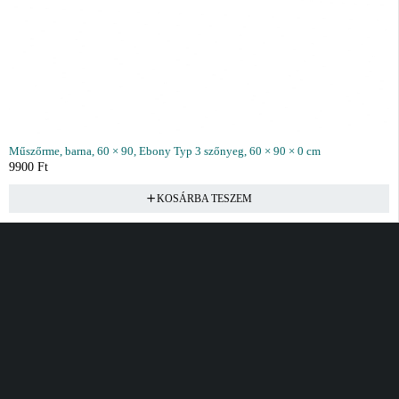
Műszőrme, barna, 60 × 90, Ebony Typ 3 szőnyeg, 60 × 90 × 0 cm
9900
Ft
KOSÁRBA TESZEM
Vásárlás
Információ
Fiók
Kívánságlista
Gyakori kérdések
Kosár
Akciók
Rendelés követés
Fiókom
Összes termék
Szállítás
Rendeléseim
Tanácsadás
Kívánságlistám