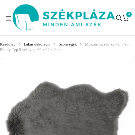
0
Kezdőlap
Lakás dekoráció
Szőnyegek
Műszőrme, szürke, 60 × 90,
Ebony Typ 5 szőnyeg, 60 × 90 × 0 cm