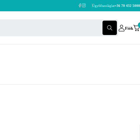
Ügyfélszoláglat
+36 70 432 5000
Fiók