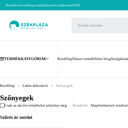
Rendelés követés
Kapcsolat
Adatkezelési tájékoztató
ÁSZF
TERMÉKKATEGÓRIÁK
Kezdőlap
Összes termék
Stílus blog
Szolgáltat
Kezdőlap
Lakás dekoráció
Szőnyegek
Szőnyegek
Csak az akciós termékeket jelenítse meg
Rendezés
Alapértelmezett rendezé
Szűrés ár szerint