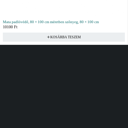
Mata padlóvédő, 80 × 100 cm méretben szőnyeg, 80 × 100 cm
10100
Ft
KOSÁRBA TESZEM
Vásárlás
Információ
Fiók
Kívánságlista
Gyakori kérdések
Kosár
Akciók
Rendelés követés
Fiókom
Összes termék
Szállítás
Rendeléseim
Tanácsadás
Kívánságlistám
Kártyás fizetés GY.F.K
Banki fizetési
tájékoztató
Általános Szerződési