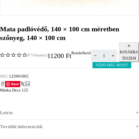
Mata padlóvédő, 140 × 100 cm méretben
szőnyeg, 140 × 100 cm
KOSÁRBA
Rendelhető
11200
Ft
(0 Vélemény)
TESZEM
VEDD MEG MOST!
SKU:
125901002
Save
Márka:
Deco 125
Leírás
További információk