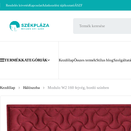
Rendelés követés
Kapcsolat
Adatkezelési tájékoztató
ÁSZF
TERMÉKKATEGÓRIÁK
Kezdőlap
Összes termék
Stílus blog
Szolgáltat
Kezdőlap
Hálószoba
Modulo W2 160 fejvég, bordó színben