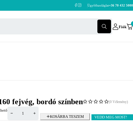
Ügyfélszoláglat
+36 70 432 5000
Fiók
60 fejvég, bordó színben
(0 Vélemény)
hető
KOSÁRBA TESZEM
VEDD MEG MOST!