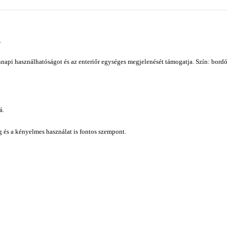
n
api használhatóságot és az enteriőr egységes megjelenését támogatja. Szín: bordó
á.
ág és a kényelmes használat is fontos szempont.