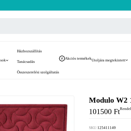
Házhozszállítás
Akciós termékek
ások
Utoljára megtekintett
Tanácsadás
Összeszerelési szolgáltatás
Modulo W2 1
Rendel
101500
Ft
SKU:
125411149