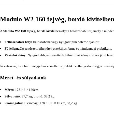
Modulo W2 160 fejvég, bordó kivitelbe
A
Modulo W2 160 fejvég, bordó kivitelben
olyan hálószobabútor, amely a mindenn
Felhasználási hely:
Hálószobába vagy nyugodt pihenőtérbe ajánlott.
Fő jellemzők:
rendezett pihenőtér, esztétikus forma és mindennapi praktikum.
Vásárlói előny:
Nyugodtabb, rendezettebb hálószobai környezethez járul hozz
Jó választás, ha a bútor megjelenése mellett a praktikus elhelyezhetőség, a tartóss
Méret- és súlyadatok
Méret:
175 × 8 × 120cm
Súly:
nettó: 37,7 kg; bruttó: 38,2 kg
Csomagolás:
1. csomag: 178 × 108 × 10 cm, 38,2 kg