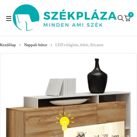
0
Kezdőlap
Nappali bútor
LED világítás, fehér, Alicante