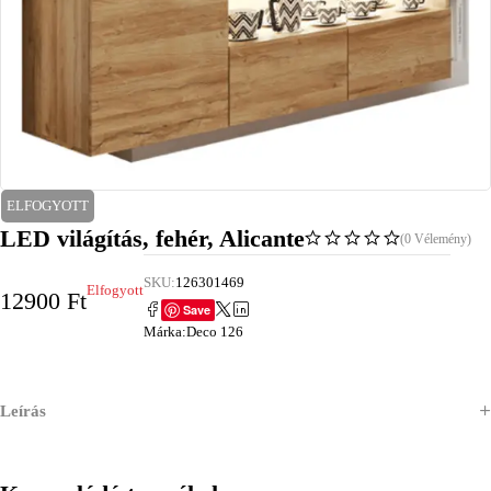
ELFOGYOTT
LED világítás, fehér, Alicante
(0 Vélemény)
SKU:
126301469
Elfogyott
12900
Ft
Save
Márka:
Deco 126
Leírás