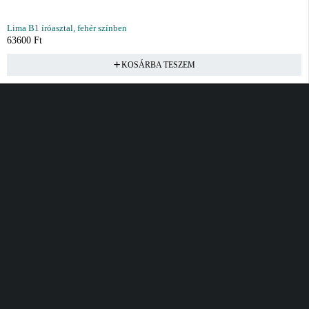
Lima B1 íróasztal, fehér színben
63600
Ft
KOSÁRBA TESZEM
Vásárlás
Információ
Fiók
Kívánságlista
Gyakori kérdések
Kosár
Akciók
Rendelés követés
Fiókom
Összes termék
Szállítás
Rendeléseim
Tanácsadás
Kívánságlistám
Kártyás fizetés GY.F.K
Banki fizetési
tájékoztató
Általános Szerződési
feltételek