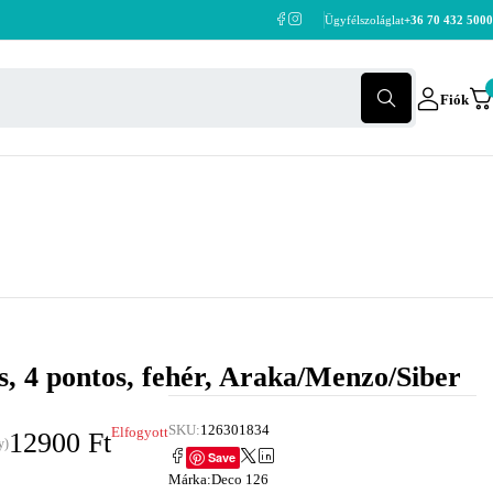
Ügyfélszoláglat
+36 70 432 5000
Fiók
s, 4 pontos, fehér, Araka/Menzo/Siber
SKU:
126301834
Elfogyott
12900
Ft
y)
Save
Márka:
Deco 126