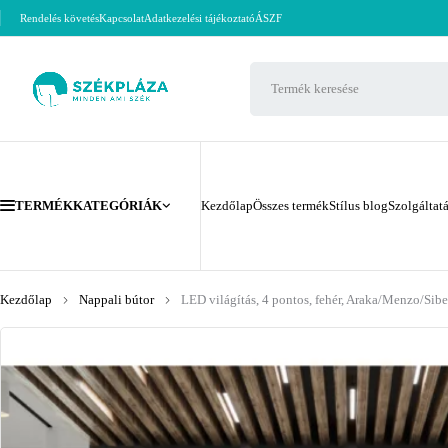
Rendelés követés
Kapcsolat
Adatkezelési tájékoztató
ÁSZF
TERMÉKKATEGÓRIÁK
Kezdőlap
Összes termék
Stílus blog
Szolgáltat
Kezdőlap
Nappali bútor
LED világítás, 4 pontos, fehér, Araka/Menzo/Sibe