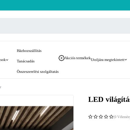
Házhozszállítás
Akciós termékek
ások
Utoljára megtekintett
Tanácsadás
Összeszerelési szolgáltatás
r
LED világítá
(0 Vélemén