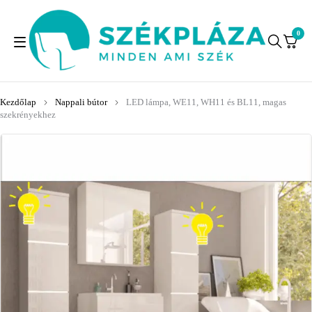
0
Kezdőlap
Nappali bútor
LED lámpa, WE11, WH11 és BL11, magas
szekrényekhez