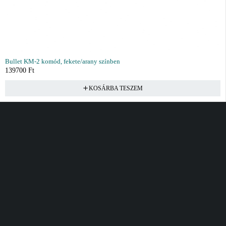
Bullet KM-2 komód, fekete/arany színben
139700
Ft
KOSÁRBA TESZEM
Vásárlás
Információ
Fiók
Kívánságlista
Gyakori kérdések
Kosár
Akciók
Rendelés követés
Fiókom
Összes termék
Szállítás
Rendeléseim
Tanácsadás
Kívánságlistám
Kártyás fizetés GY.F.K
Banki fizetési