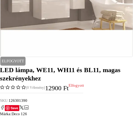
ELFOGYOTT
LED lámpa, WE11, WH11 és BL11, magas
szekrényekhez
Elfogyott
12900
Ft
(0 Vélemény)
SKU:
126301390
Save
Márka:
Deco 126