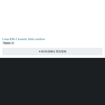
Lima KM-2 komód, fehér színben
78000
Ft
KOSÁRBA TESZEM
Vásárlás
Információ
Fiók
Kívánságlista
Gyakori kérdések
Kosár
Akciók
Rendelés követés
Fiókom
Összes termék
Szállítás
Rendeléseim
Tanácsadás
Kívánságlistám