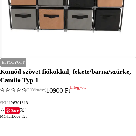
ELFOGYOTT
Komód szövet fiókokkal, fekete/barna/szürke,
Camilo Typ 1
Elfogyott
10900
Ft
(0 Vélemény)
SKU:
126301618
Save
Márka:
Deco 126