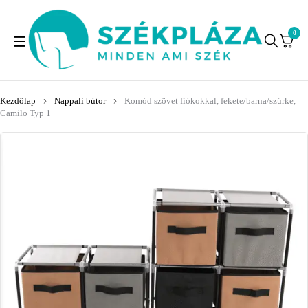
0
Kezdőlap
Nappali bútor
Komód szövet fiókokkal, fekete/barna/szürke,
Camilo Typ 1