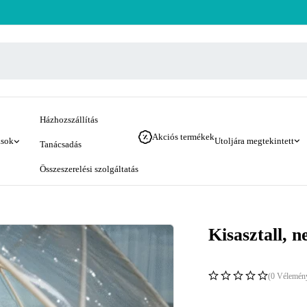
Házhozszállítás
Akciós termékek
ások
Utoljára megtekintett
Tanácsadás
Összeszerelési szolgáltatás
Kisasztall, 
(0 Vélemén