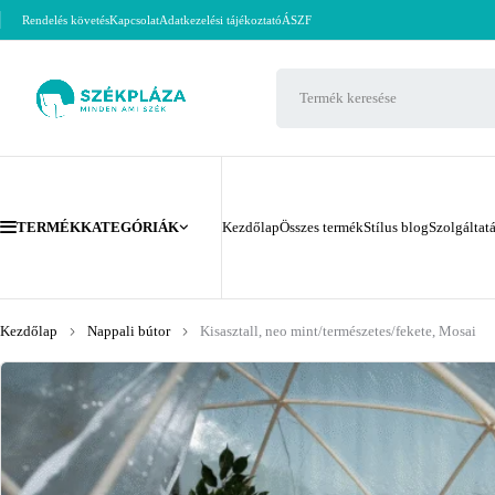
Rendelés követés
Kapcsolat
Adatkezelési tájékoztató
ÁSZF
TERMÉKKATEGÓRIÁK
Kezdőlap
Összes termék
Stílus blog
Szolgáltat
Kezdőlap
Nappali bútor
Kisasztall, neo mint/természetes/fekete, Mosai