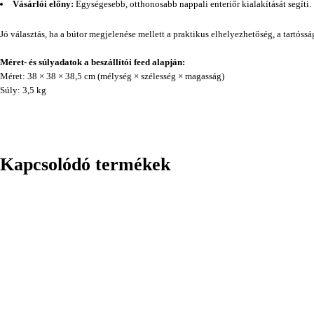
Vásárlói előny:
Egységesebb, otthonosabb nappali enteriőr kialakítását segíti.
Jó választás, ha a bútor megjelenése mellett a praktikus elhelyezhetőség, a tartóss
Méret- és súlyadatok a beszállítói feed alapján:
Méret: 38 × 38 × 38,5 cm (mélység × szélesség × magasság)
Súly: 3,5 kg
Kapcsolódó termékek