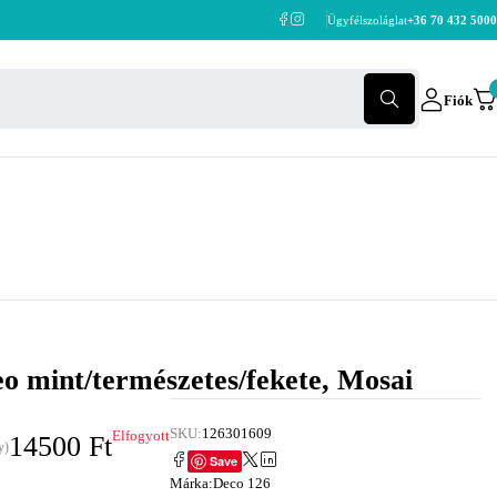
Ügyfélszoláglat
+36 70 432 5000
Fiók
neo mint/természetes/fekete, Mosai
SKU:
126301609
Elfogyott
14500
Ft
y)
Save
Márka:
Deco 126