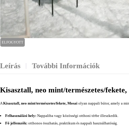
ELFOGYOTT
Leírás
További Információk
Kisasztall, neo mint/természetes/fekete
A
Kisasztall, neo mint/természetes/fekete, Mosai
olyan nappali bútor, amely a min
Felhasználási hely:
Nappaliba vagy közösségi otthoni térbe illeszkedik.
Fő jellemzők:
otthonos összhatás, praktikum és nappali használhatóság.