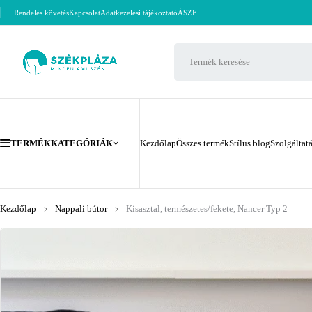
Rendelés követés
Kapcsolat
Adatkezelési tájékoztató
ÁSZF
TERMÉKKATEGÓRIÁK
Kezdőlap
Összes termék
Stílus blog
Szolgáltat
Kezdőlap
Nappali bútor
Kisasztal, természetes/fekete, Nancer Typ 2