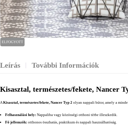
ELFOGYOTT
Leírás
További Információk
Kisasztal, természetes/fekete, Nancer T
A
Kisasztal, természetes/fekete, Nancer Typ 2
olyan nappali bútor, amely a minden
Felhasználási hely:
Nappaliba vagy közösségi otthoni térbe illeszkedik.
Fő jellemzők:
otthonos összhatás, praktikum és nappali használhatóság.