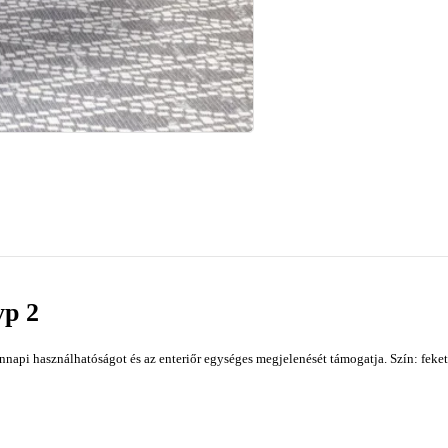
yp 2
napi használhatóságot és az enteriőr egységes megjelenését támogatja. Szín: feket