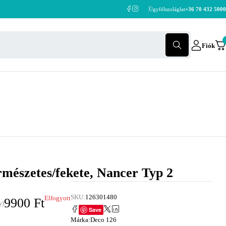
Ügyfélszoláglat
+36 70 432 5000
Fiók
ermészetes/fekete, Nancer Typ 2
SKU:
126301480
Elfogyott
9900
Ft
y)
Save
Márka:
Deco 126