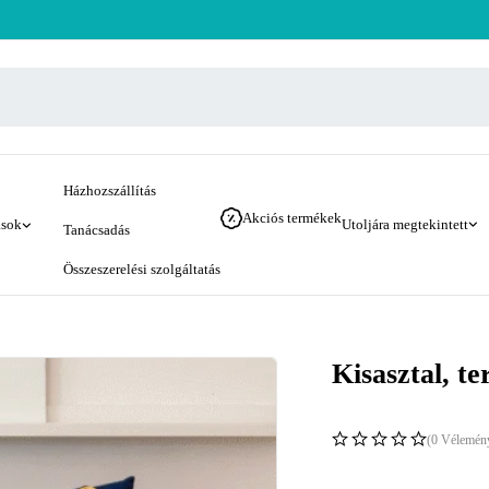
Házhozszállítás
Akciós termékek
ások
Utoljára megtekintett
Tanácsadás
Összeszerelési szolgáltatás
Kisasztal, t
(0 Vélemén