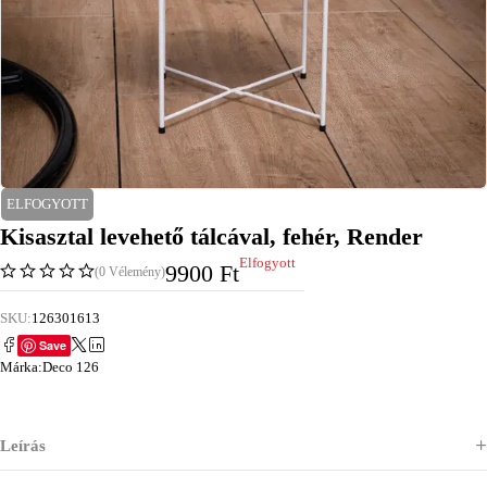
ELFOGYOTT
Kisasztal levehető tálcával, fehér, Render
Elfogyott
9900
Ft
(0 Vélemény)
SKU:
126301613
Save
Márka:
Deco 126
Leírás