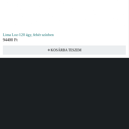
Lima Loz-120 ágy, fehér színben
94400
Ft
KOSÁRBA TESZEM
Vásárlás
Információ
Fiók
Kívánságlista
Gyakori kérdések
Kosár
Akciók
Rendelés követés
Fiókom
Összes termék
Szállítás
Rendeléseim
Tanácsadás
Kívánságlistám
Kártyás fizetés GY.F.K
Banki fizetési