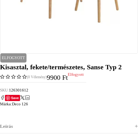
ELFOGYOTT
Kisasztal, fekete/természetes, Sanse Typ 2
Elfogyott
9900
Ft
(0 Vélemény)
SKU:
126301612
Save
Márka:
Deco 126
Leírás