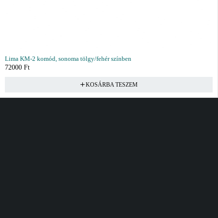
Lima KM-2 komód, sonoma tölgy/fehér színben
72000
Ft
KOSÁRBA TESZEM
Vásárlás
Információ
Fiók
Kívánságlista
Gyakori kérdések
Kosár
Akciók
Rendelés követés
Fiókom
Összes termék
Szállítás
Rendeléseim
Tanácsadás
Kívánságlistám
Kártyás fizetés GY.F.K
Banki fizetési