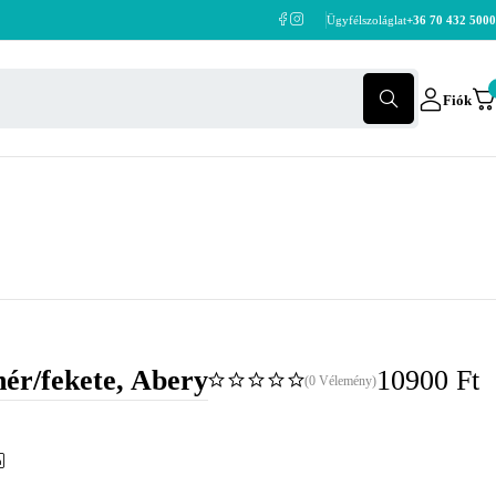
Ügyfélszoláglat
+36 70 432 5000
Fiók
hér/fekete, Abery
10900
Ft
(0 Vélemény)