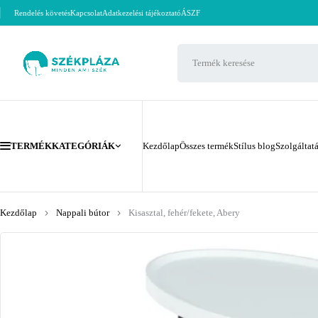
Rendelés követés
Kapcsolat
Adatkezelési tájékoztató
ÁSZF
TERMÉKKATEGÓRIÁK
Kezdőlap
Összes termék
Stílus blog
Szolgáltat
Kezdőlap
Nappali bútor
Kisasztal, fehér/fekete, Abery