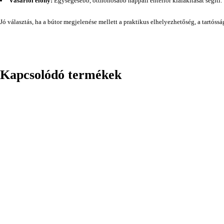
Vásárlói előny:
Egységesebb, otthonosabb nappali enteriőr kialakítását segíti.
Jó választás, ha a bútor megjelenése mellett a praktikus elhelyezhetőség, a tartóss
Kapcsolódó termékek