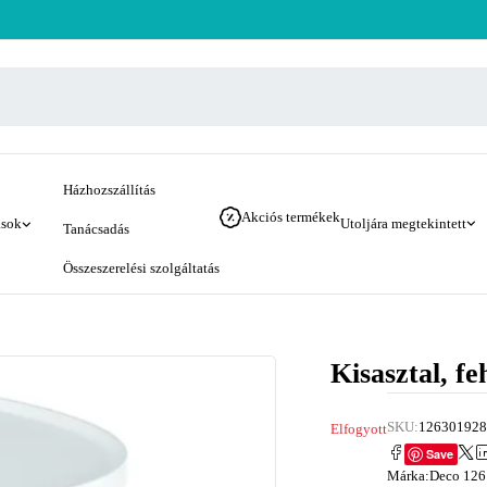
Házhozszállítás
Akciós termékek
ások
Utoljára megtekintett
Tanácsadás
Összeszerelési szolgáltatás
Kisasztal, fe
SKU:
126301928
Elfogyott
Save
Márka:
Deco 126