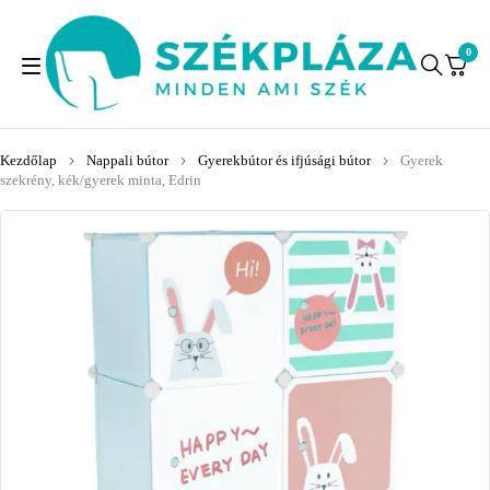
0
Kezdőlap
Nappali bútor
Gyerekbútor és ifjúsági bútor
Gyerek
szekrény, kék/gyerek minta, Edrin