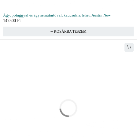
Ágy, pótággyal és ágyneműtartóval, kaucsukfa/fehér, Austin New
147500
Ft
KOSÁRBA TESZEM