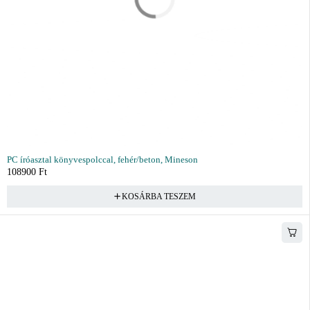
PC íróasztal könyvespolccal, fehér/beton, Mineson
108900
Ft
KOSÁRBA TESZEM