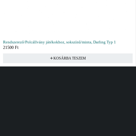
Rendszerező/Polcállvány játékokhoz, sokszínű/minta, Darling Typ 1
21500
Ft
KOSÁRBA TESZEM
Vásárlás
Információ
Fiók
Kívánságlista
Gyakori kérdések
Kosár
Akciók
Rendelés követés
Fiókom
Összes termék
Szállítás
Rendeléseim
Tanácsadás
Kívánságlistám
Kártyás fizetés GY.F.K