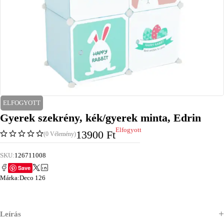
ELFOGYOTT
Gyerek szekrény, kék/gyerek minta, Edrin
Elfogyott
13900
Ft
(0 Vélemény)
SKU:
126711008
Save
Márka:
Deco 126
Leírás