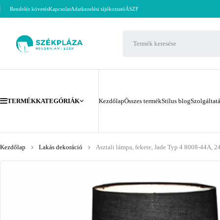
Rendelés követés
Kapcsolat
Adatkezelési tájékoztató
ÁSZF
TERMÉKKATEGÓRIÁK
Kezdőlap
Összes termék
Stílus blog
Szolgáltat
Kezdőlap
Lakás dekoráció
Asztali lámpa, fekete, Jade Typ 4 8008-44A, 2