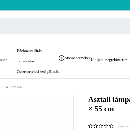
Házhozszállítás
Akciós termékek
ások
Utoljára megtekintett
Tanácsadás
Összeszerelési szolgáltatás
4 × 24 × 55 cm
Asztali lámp
× 55 cm
(0 Vélemén