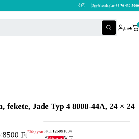
Ügyfélszoláglat
+36 70 432 5000
Fiók
a, fekete, Jade Typ 4 8008-44A, 24 × 24
SKU:
126991034
Elfogyott
8500
Ft
y)
Save