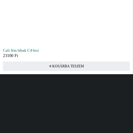
Cali fém lábak C4-hez
23100
Ft
KOSÁRBA TESZEM
Vásárlás
Információ
Fiók
Kívánságlista
Gyakori kérdések
Kosár
Akciók
Rendelés követés
Fiókom
Összes termék
Szállítás
Rendeléseim
Tanácsadás
Kívánságlistám