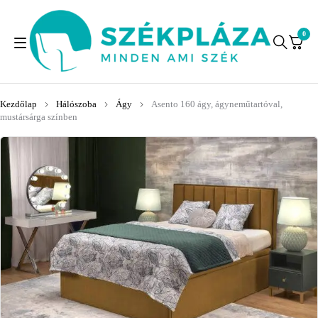
0
Kezdőlap
Hálószoba
Ágy
Asento 160 ágy, ágyneműtartóval,
mustársárga színben