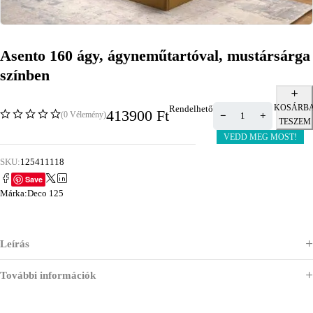
Asento 160 ágy, ágyneműtartóval, mustársárga
színben
KOSÁRB
Rendelhető
413900
Ft
(0 Vélemény)
TESZEM
VEDD MEG MOST!
SKU:
125411118
Save
Márka:
Deco 125
Leírás
További információk