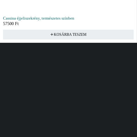
Cassina éjjeliszekrény, természetes színben
57500
Ft
KOSÁRBA TESZEM
Vásárlás
Információ
Fiók
Kívánságlista
Gyakori kérdések
Kosár
Akciók
Rendelés követés
Fiókom
Összes termék
Szállítás
Rendeléseim
Tanácsadás
Kívánságlistám
Kártyás fizetés GY.F.K
Banki fizetési
tájékoztató
Általános Szerződési