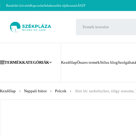
Rendelés követés
Kapcsolat
Adatkezelési tájékoztató
ÁSZF
TERMÉKKATEGÓRIÁK
Kezdőlap
Összes termék
Stílus blog
Szolgáltat
Kezdőlap
Nappali bútor
Polcok
Alsó léc szekrényhez, tölgy sonoma,