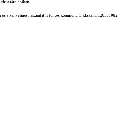
étikus tárolásában.
ág és a kényelmes használat is fontos szempont.
Cikkszám: 126301082.