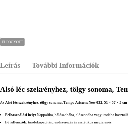
ELFOGYOTT
Leírás
További Információk
Alsó léc szekrényhez, tölgy sonoma, Te
Az
Alsó léc szekrényhez, tölgy sonoma, Tempo Asistent New 032, 51 × 57 × 5 cm
Felhasználási hely:
Nappaliba, hálószobába, előszobába vagy irodába használh
Fő jellemzők:
tárolókapacitás, rendszerezés és esztétikus megjelenés.