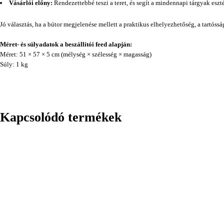
Vásárlói előny:
Rendezettebbé teszi a teret, és segít a mindennapi tárgyak eszt
Jó választás, ha a bútor megjelenése mellett a praktikus elhelyezhetőség, a tartóss
Méret- és súlyadatok a beszállítói feed alapján:
Méret: 51 × 57 × 5 cm (mélység × szélesség × magasság)
Súly: 1 kg
Kapcsolódó termékek