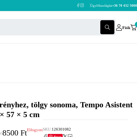
Ügyfélszoláglat
+36 70 432 5000
Fiók
krényhez, tölgy sonoma, Tempo Asistent
× 57 × 5 cm
SKU:
126301082
Elfogyott
8500
Ft
y)
Save