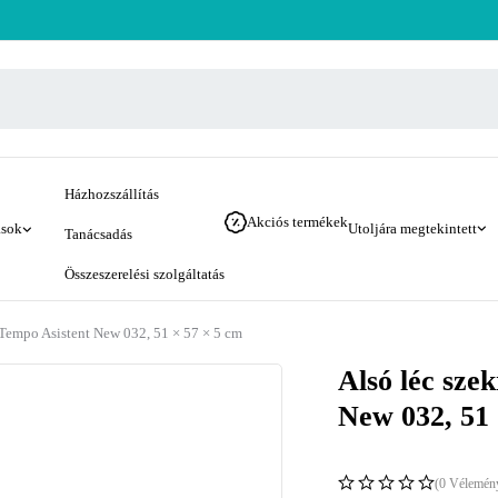
Házhozszállítás
Akciós termékek
ások
Utoljára megtekintett
Tanácsadás
Összeszerelési szolgáltatás
 Tempo Asistent New 032, 51 × 57 × 5 cm
Alsó léc sze
New 032, 51 
(0 Vélemén