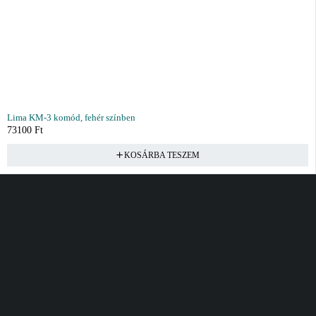
Lima KM-3 komód, fehér színben
73100
Ft
KOSÁRBA TESZEM
Vásárlás
Információ
Fiók
Kívánságlista
Gyakori kérdések
Kosár
Akciók
Rendelés követés
Fiókom
Összes termék
Szállítás
Rendeléseim
Tanácsadás
Kívánságlistám