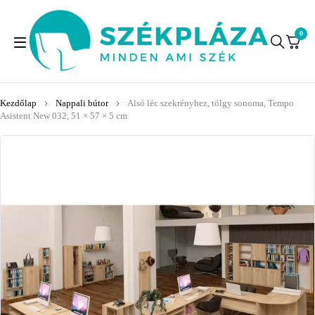
0
Kezdőlap
Nappali bútor
Alsó léc szekrényhez, tölgy sonoma, Tempo
Asistent New 032, 51 × 57 × 5 cm