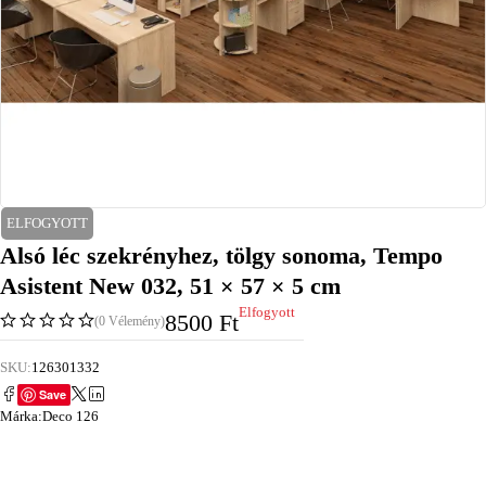
ELFOGYOTT
Alsó léc szekrényhez, tölgy sonoma, Tempo
Asistent New 032, 51 × 57 × 5 cm
Elfogyott
8500
Ft
(0 Vélemény)
SKU:
126301332
Save
Márka:
Deco 126