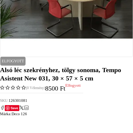
ELFOGYOTT
Alsó léc szekrényhez, tölgy sonoma, Tempo
Asistent New 031, 30 × 57 × 5 cm
Elfogyott
8500
Ft
(0 Vélemény)
SKU:
126301081
Save
Márka:
Deco 126