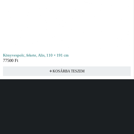
Könyvespolc, fekete, Alis, 110 × 191 cm
77500
Ft
KOSÁRBA TESZEM
Vásárlás
Információ
Fiók
Kívánságlista
Gyakori kérdések
Kosár
Akciók
Rendelés követés
Fiókom
Összes termék
Szállítás
Rendeléseim
Tanácsadás
Kívánságlistám