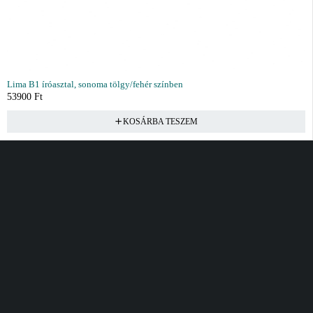
Lima B1 íróasztal, sonoma tölgy/fehér színben
53900
Ft
KOSÁRBA TESZEM
Vásárlás
Információ
Fiók
Kívánságlista
Gyakori kérdések
Kosár
Akciók
Rendelés követés
Fiókom
Összes termék
Szállítás
Rendeléseim
Tanácsadás
Kívánságlistám
Kártyás fizetés GY.F.K
Banki fizetési