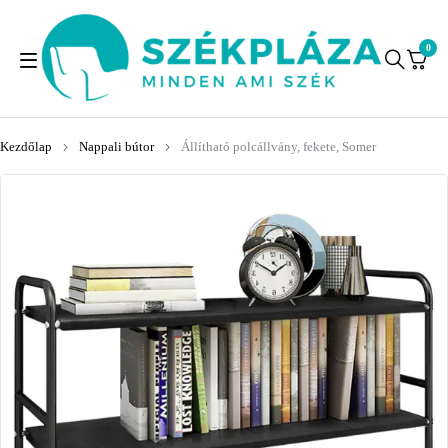
0
Kezdőlap
Nappali bútor
Állítható polcállvány, fekete, Somer