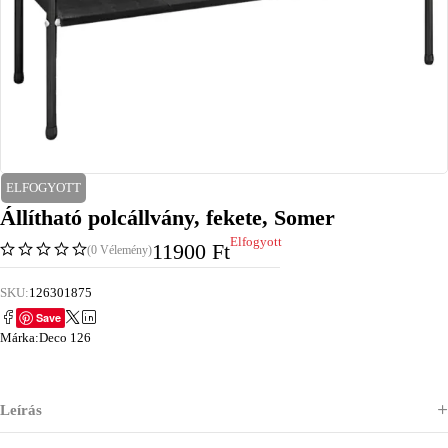
ELFOGYOTT
Állítható polcállvány, fekete, Somer
Elfogyott
11900
Ft
(0 Vélemény)
SKU:
126301875
Save
Márka:
Deco 126
Leírás