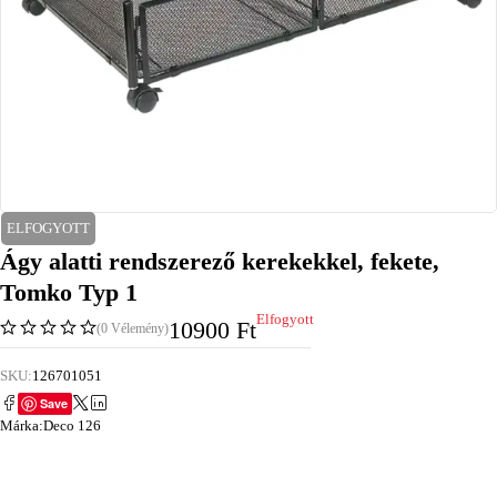
ELFOGYOTT
Ágy alatti rendszerező kerekekkel, fekete,
Tomko Typ 1
Elfogyott
10900
Ft
(0 Vélemény)
SKU:
126701051
Save
Márka:
Deco 126