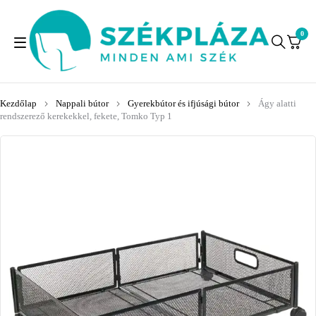
0
Kezdőlap
Nappali bútor
Gyerekbútor és ifjúsági bútor
Ágy alatti
rendszerező kerekekkel, fekete, Tomko Typ 1