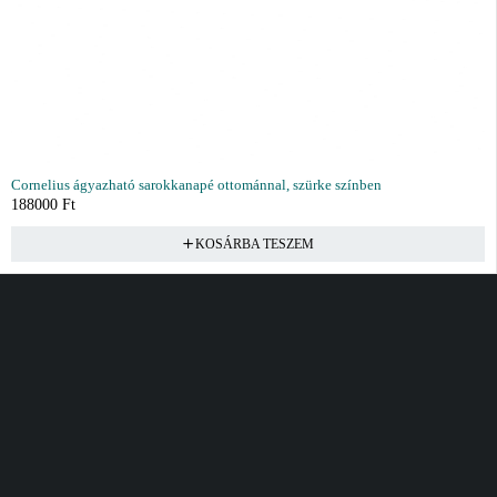
Cornelius ágyazható sarokkanapé ottománnal, szürke színben
188000
Ft
KOSÁRBA TESZEM
Vásárlás
Információ
Fiók
Kívánságlista
Gyakori kérdések
Kosár
Akciók
Rendelés követés
Fiókom
Összes termék
Szállítás
Rendeléseim
Tanácsadás
Kívánságlistám