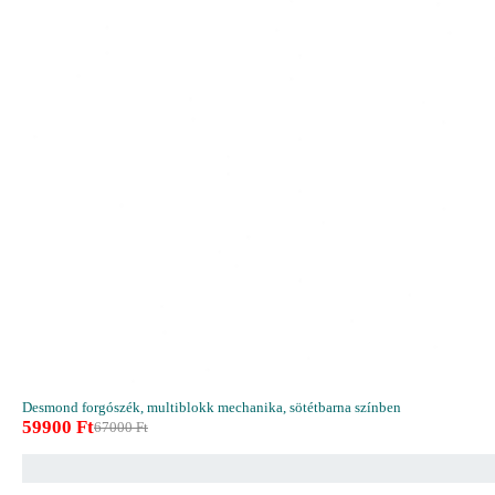
Desmond forgószék, multiblokk mechanika, sötétbarna színben
59900
Ft
67000
Ft