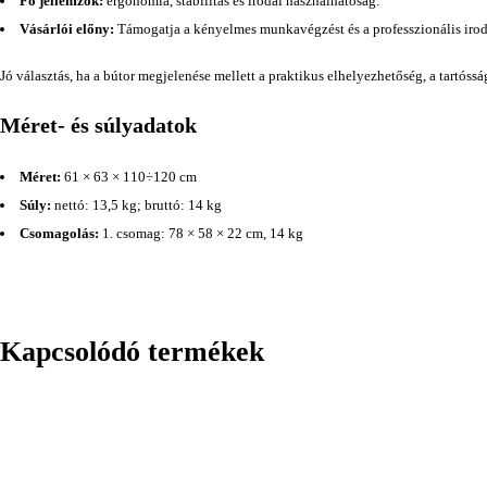
Fő jellemzők:
ergonómia, stabilitás és irodai használhatóság.
Vásárlói előny:
Támogatja a kényelmes munkavégzést és a professzionális irod
Jó választás, ha a bútor megjelenése mellett a praktikus elhelyezhetőség, a tartóss
Méret- és súlyadatok
Méret:
61 × 63 × 110÷120 cm
Súly:
nettó: 13,5 kg; bruttó: 14 kg
Csomagolás:
1. csomag: 78 × 58 × 22 cm, 14 kg
Kapcsolódó termékek