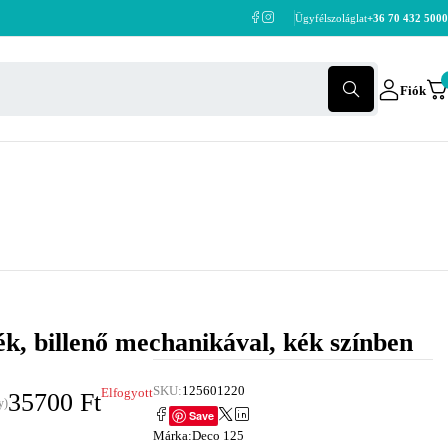
Ügyfélszoláglat
+36 70 432 5000
Fiók
ék, billenő mechanikával, kék színben
SKU:
125601220
Elfogyott
35700
Ft
y)
Save
Márka:
Deco 125