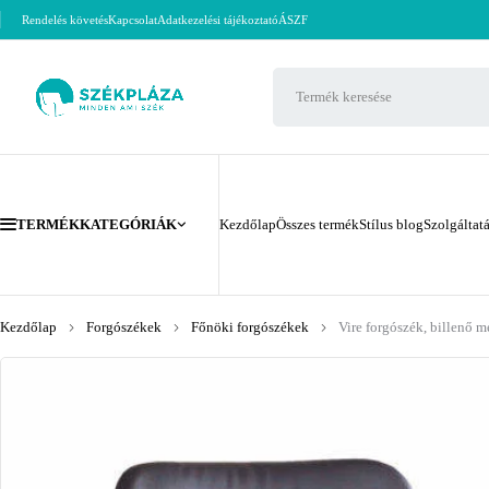
Rendelés követés
Kapcsolat
Adatkezelési tájékoztató
ÁSZF
TERMÉKKATEGÓRIÁK
Kezdőlap
Összes termék
Stílus blog
Szolgáltat
Kezdőlap
Forgószékek
Főnöki forgószékek
Vire forgószék, billenő 