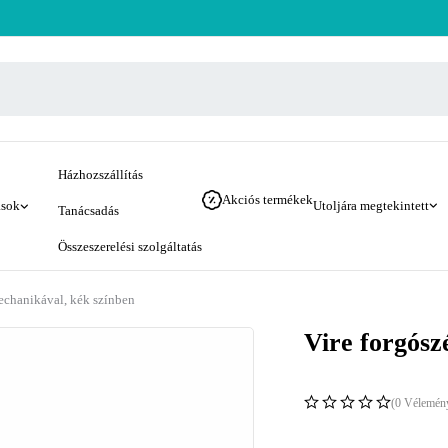
Házhozszállítás
Akciós termékek
ások
Utoljára megtekintett
Tanácsadás
Összeszerelési szolgáltatás
mechanikával, kék színben
Vire forgósz
(0 Vélemén