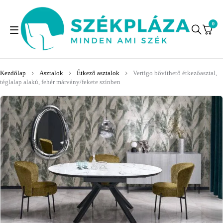
0
Kezdőlap
Asztalok
Étkező asztalok
Vertigo bővíthető étkezőasztal,
téglalap alakú, fehér márvány/fekete színben