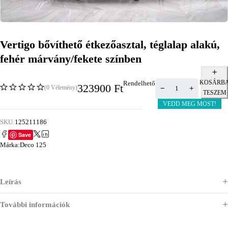
Vertigo bővíthető étkezőasztal, téglalap alakú,
fehér márvány/fekete színben
KOSÁRB
Rendelhető
323900
Ft
(0 Vélemény)
TESZEM
VEDD MEG MOST!
SKU:
125211186
Save
Márka:
Deco 125
Leírás
További információk