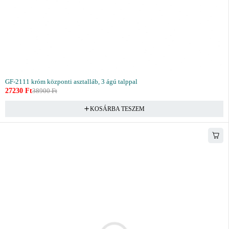
GF-2111 króm központi asztalláb, 3 ágú talppal
27230
Ft
38900
Ft
KOSÁRBA TESZEM