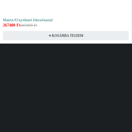
Matrix/O nyitható étkezőasztal
267400
Ft
445800
Ft
KOSÁRBA TESZEM
Vásárlás
Információ
Fiók
Kívánságlista
Gyakori kérdések
Kosár
Akciók
Rendelés követés
Fiókom
Összes termék
Szállítás
Rendeléseim
Tanácsadás
Kívánságlistám
Kártyás fizetés GY.F.K
Banki fizetési
tájékoztató
Általános Szerződési