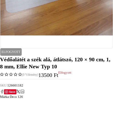
ELFOGYOTT
Védőalátét a szék alá, átlátszó, 120 × 90 cm, 1,
8 mm, Ellie New Typ 10
Elfogyott
13500
Ft
(0 Vélemény)
SKU:
126601182
Save
Márka:
Deco 126