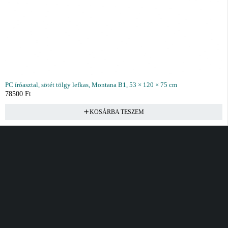
PC íróasztal, sötét tölgy lefkas, Montana B1, 53 × 120 × 75 cm
78500
Ft
KOSÁRBA TESZEM
Vásárlás
Információ
Fiók
Kívánságlista
Gyakori kérdések
Kosár
Akciók
Rendelés követés
Fiókom
Összes termék
Szállítás
Rendeléseim
Tanácsadás
Kívánságlistám