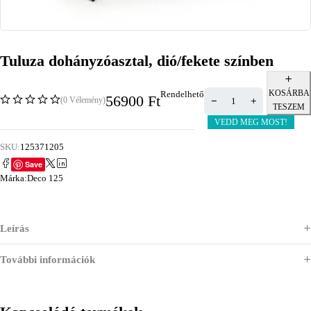
Tuluza dohányzóasztal, dió/fekete színben
KOSÁRBA
Rendelhető
56900
Ft
(0 Vélemény)
TESZEM
VEDD MEG MOST!
SKU:
125371205
Save
Márka:
Deco 125
Leírás
További információk