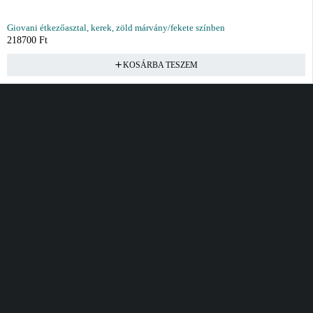
Giovani étkezőasztal, kerek, zöld márvány/fekete színben
218700
Ft
KOSÁRBA TESZEM
Vásárlás
Információ
Fiók
Kívánságlista
Gyakori kérdések
Kosár
Akciók
Rendelés követés
Fiókom
Összes termék
Szállítás
Rendeléseim
Tanácsadás
Kívánságlistám
Kártyás fizetés GY.F.K
Banki fizetési
tájékoztató
Általános Szerződési
feltételek