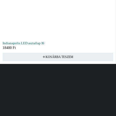
Indianapolis LED asztallap I6
18400
Ft
KOSÁRBA TESZEM
Vásárlás
Információ
Fiók
Kívánságlista
Gyakori kérdések
Kosár
Akciók
Rendelés követés
Fiókom
Összes termék
Szállítás
Rendeléseim
Tanácsadás
Kívánságlistám