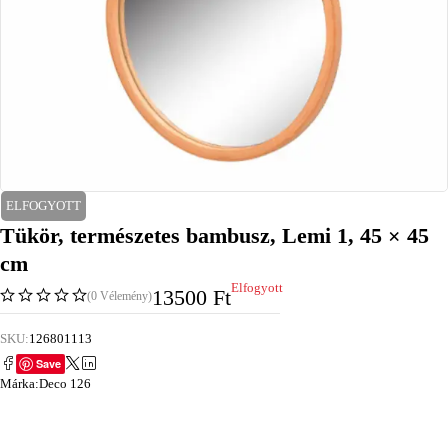
ELFOGYOTT
Tükör, természetes bambusz, Lemi 1, 45 × 45
cm
Elfogyott
13500
Ft
(0 Vélemény)
SKU:
126801113
Save
Márka:
Deco 126