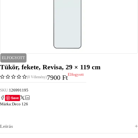
ELFOGYOTT
Tükör, fekete, Revisa, 29 × 119 cm
Elfogyott
7900
Ft
(0 Vélemény)
SKU:
126991195
Save
Márka:
Deco 126
Leírás