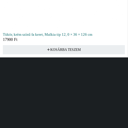
Tükör, krém színű fa keret, Malkia tip 12, 0 × 36 × 126 cm
17900
Ft
KOSÁRBA TESZEM
Vásárlás
Információ
Fiók
Kívánságlista
Gyakori kérdések
Kosár
Akciók
Rendelés követés
Fiókom
Összes termék
Szállítás
Rendeléseim
Tanácsadás
Kívánságlistám
Kártyás fizetés GY.F.K
Banki fizetési