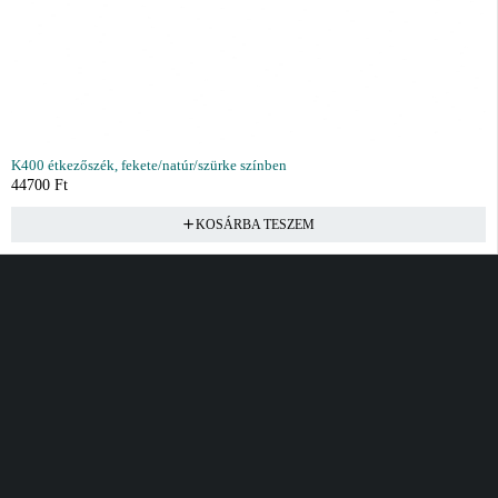
K400 étkezőszék, fekete/natúr/szürke színben
44700
Ft
KOSÁRBA TESZEM
Vásárlás
Információ
Fiók
Kívánságlista
Gyakori kérdések
Kosár
Akciók
Rendelés követés
Fiókom
Összes termék
Szállítás
Rendeléseim
Tanácsadás
Kívánságlistám
Kártyás fizetés GY.F.K