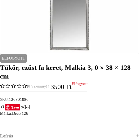
ELFOGYOTT
Tükör, ezüst fa keret, Malkia 3, 0 × 38 × 128
cm
Elfogyott
13500
Ft
(0 Vélemény)
SKU:
126801086
Save
Márka:
Deco 126
Leírás