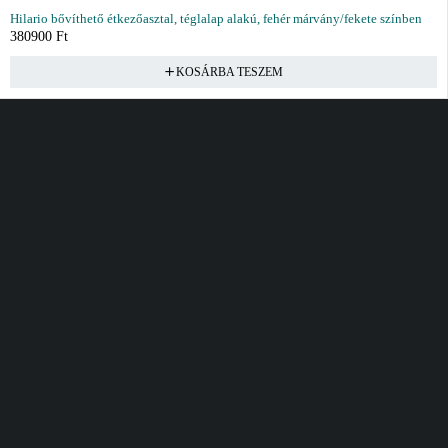
Hilario bővíthető étkezőasztal, téglalap alakú, fehér márvány/fekete színben
380900
Ft
KOSÁRBA TESZEM
Vásárlás
Információ
Fiók
Kívánságlista
Gyakori kérdések
Kosár
Akciók
Rendelés követés
Fiókom
Összes termék
Szállítás
Rendeléseim
Tanácsadás
Kívánságlistám
Kártyás fizetés GY.F.K
Banki fizetési
tájékoztató
Általános Szerződési
feltételek
Cím
Elérhetőség
Bellamo Premium Maxcity
Hétfő - Péntek