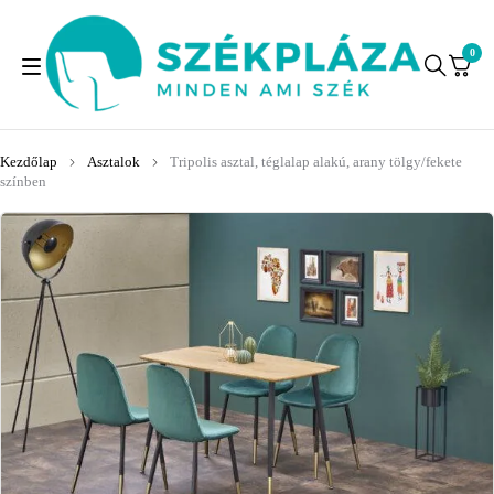
0
Kezdőlap
Asztalok
Tripolis asztal, téglalap alakú, arany tölgy/fekete
színben