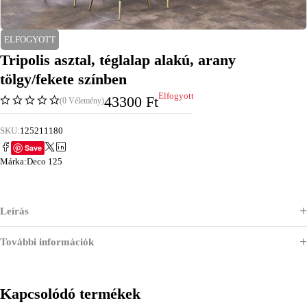
ELFOGYOTT
Tripolis asztal, téglalap alakú, arany
tölgy/fekete színben
Elfogyott
43300
Ft
(0 Vélemény)
SKU:
125211180
Save
Márka:
Deco 125
Leírás
További információk
Kapcsolódó termékek