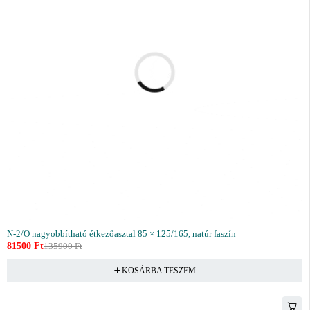
N-2/O nagyobbítható étkezőasztal 85 × 125/165, natúr faszín
81500
Ft
135900
Ft
KOSÁRBA TESZEM