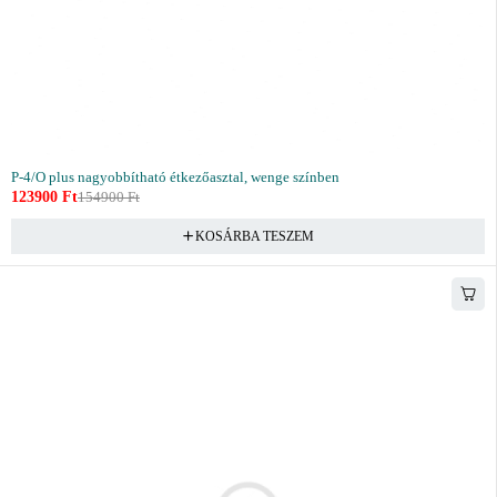
P-4/O plus nagyobbítható étkezőasztal, wenge színben
123900
Ft
154900
Ft
KOSÁRBA TESZEM