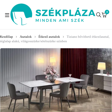
0
Kezdőlap
Asztalok
Étkező asztalok
Tiziano bővíthető étkezőasztal,
téglalap alakú, világosszürke/sötétszürke színben