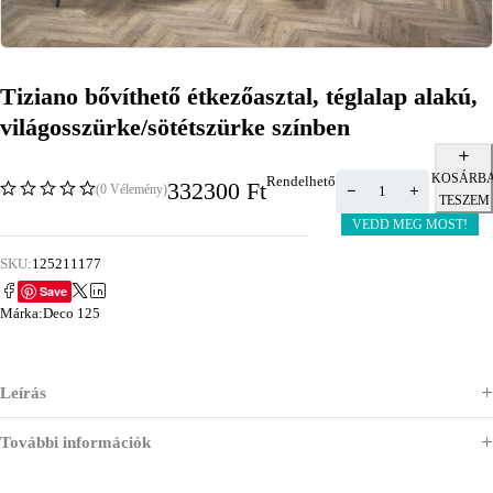
Tiziano bővíthető étkezőasztal, téglalap alakú,
világosszürke/sötétszürke színben
KOSÁRB
Rendelhető
332300
Ft
(0 Vélemény)
TESZEM
VEDD MEG MOST!
SKU:
125211177
Save
Márka:
Deco 125
Leírás
További információk