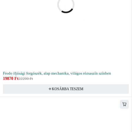
Frodo ifjúsági forgószék, alap mechanika, világos rózsaszín színben
19870
Ft
22200
Ft
KOSÁRBA TESZEM