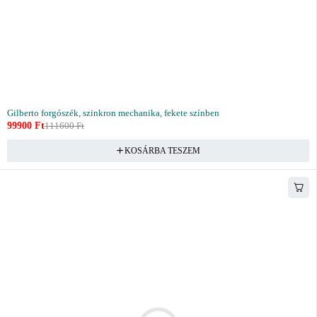
Gilberto forgószék, szinkron mechanika, fekete színben
99900
Ft
111600
Ft
KOSÁRBA TESZEM