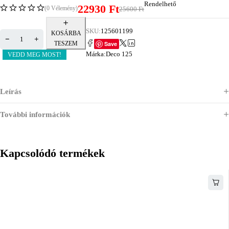
Rendelhető
22930
Ft
(0 Vélemény)
25600
Ft
SKU:
125601199
KOSÁRBA
Save
TESZEM
Márka:
Deco 125
VEDD MEG MOST!
Leírás
További információk
Kapcsolódó termékek