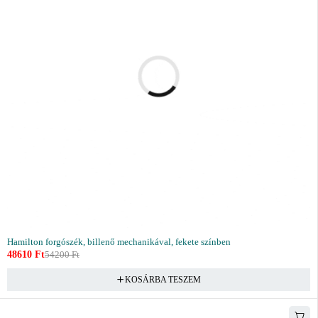
Hamilton forgószék, billenő mechanikával, fekete színben
48610
Ft
54200
Ft
KOSÁRBA TESZEM