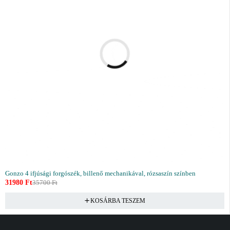
Gonzo 4 ifjúsági forgószék, billenő mechanikával, rózsaszín színben
31980
Ft
35700
Ft
KOSÁRBA TESZEM