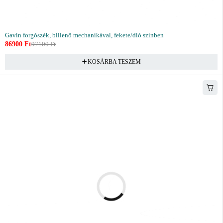
Gavin forgószék, billenő mechanikával, fekete/dió színben
86900
Ft
97100
Ft
KOSÁRBA TESZEM