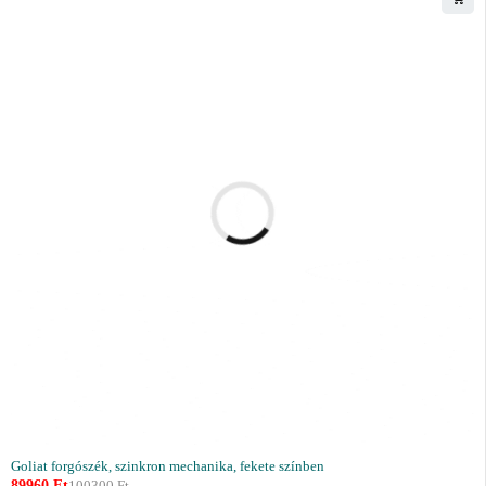
Goliat forgószék, szinkron mechanika, fekete színben
89960
Ft
100300
Ft