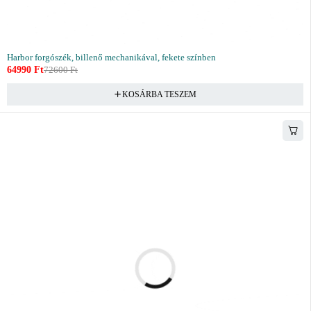
Harbor forgószék, billenő mechanikával, fekete színben
64990
Ft
72600
Ft
KOSÁRBA TESZEM