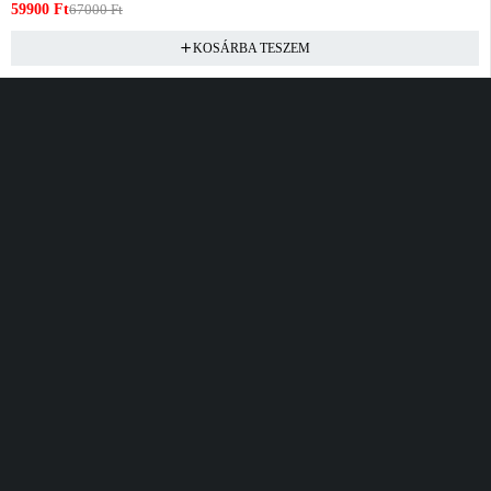
59900
Ft
67000
Ft
KOSÁRBA TESZEM
Vásárlás
Információ
Fiók
Kívánságlista
Gyakori kérdések
Kosár
Akciók
Rendelés követés
Fiókom
Összes termék
Szállítás
Rendeléseim
Tanácsadás
Kívánságlistám
Kártyás fizetés GY.F.K
Banki fizetési
tájékoztató
Általános Szerződési
feltételek
Cím
Elérhetőség
Bellamo Premium Maxcity
Hétfő - Péntek
Tópark utca 1/A, Törökbálint
10:00 - 16:00