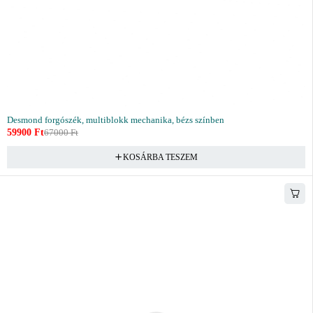
Desmond forgószék, multiblokk mechanika, bézs színben
59900
Ft
67000
Ft
KOSÁRBA TESZEM