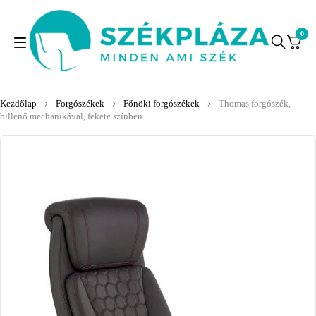
0
Kezdőlap
Forgószékek
Főnöki forgószékek
Thomas forgószék,
billenő mechanikával, fekete színben