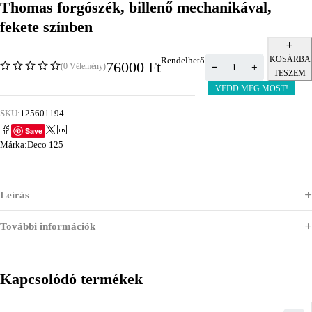
Thomas forgószék, billenő mechanikával,
fekete színben
KOSÁRBA
Rendelhető
76000
Ft
(0 Vélemény)
TESZEM
VEDD MEG MOST!
SKU:
125601194
Save
Márka:
Deco 125
Leírás
További információk
Kapcsolódó termékek