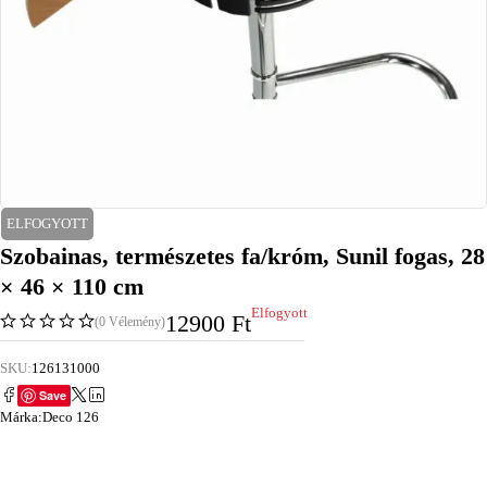
ELFOGYOTT
Szobainas, természetes fa/króm, Sunil fogas, 28
× 46 × 110 cm
Elfogyott
12900
Ft
(0 Vélemény)
SKU:
126131000
Save
Márka:
Deco 126