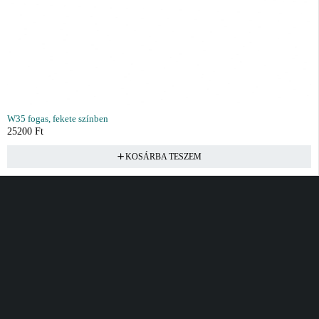
W35 fogas, fekete színben
25200
Ft
KOSÁRBA TESZEM
Vásárlás
Információ
Fiók
Kívánságlista
Gyakori kérdések
Kosár
Akciók
Rendelés követés
Fiókom
Összes termék
Szállítás
Rendeléseim
Tanácsadás
Kívánságlistám