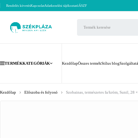
Rendelés követés
Kapcsolat
Adatkezelési tájékoztató
ÁSZF
TERMÉKKATEGÓRIÁK
Kezdőlap
Összes termék
Stílus blog
Szolgáltat
Kezdőlap
Előszoba és folyosó
Szobainas, természetes fa/króm, Sunil, 28 