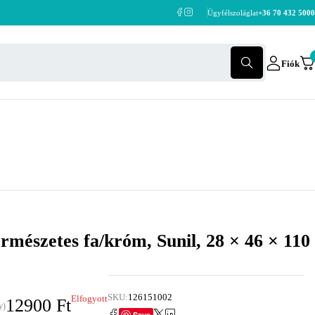
Ügyfélszoláglat
+36 70 432 5000
Fiók
ermészetes fa/króm, Sunil, 28 × 46 × 110
SKU:
126151002
Elfogyott
12900
Ft
y)
Save