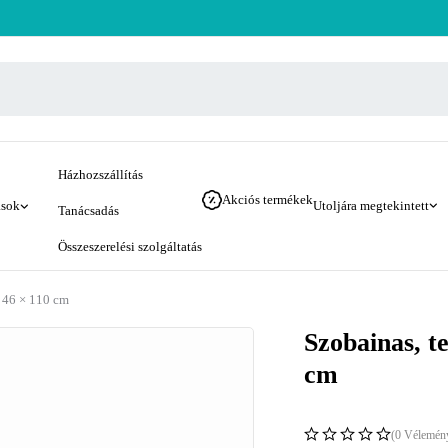
Házhozszállítás
Akciós termékek
ások
Utoljára megtekintett
Tanácsadás
Összeszerelési szolgáltatás
× 46 × 110 cm
Szobainas, t
cm
(0 Vélemén