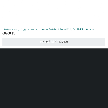
Fiókos elem, tölgy sonoma, Tempo Asistent New 016, 56 × 43 × 48 cm
60900
Ft
KOSÁRBA TESZEM
Vásárlás
Információ
Fiók
Kívánságlista
Gyakori kérdések
Kosár
Akciók
Rendelés követés
Fiókom
Összes termék
Szállítás
Rendeléseim
Tanácsadás
Kívánságlistám
Kártyás fizetés GY.F.K
Banki fizetési