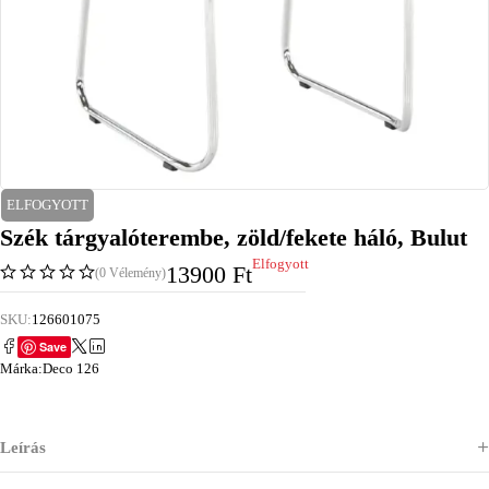
ELFOGYOTT
Szék tárgyalóterembe, zöld/fekete háló, Bulut
Elfogyott
13900
Ft
(0 Vélemény)
SKU:
126601075
Save
Márka:
Deco 126
Leírás