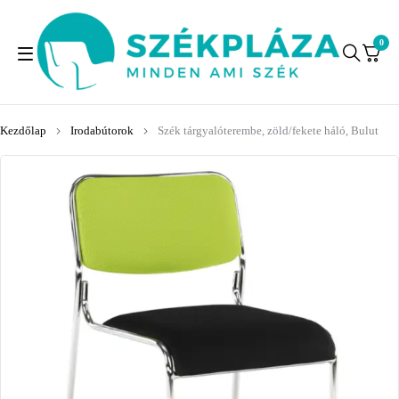
0
Kezdőlap
Irodabútorok
Szék tárgyalóterembe, zöld/fekete háló, Bulut