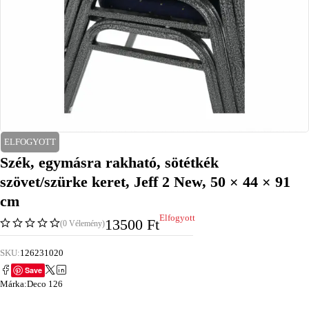
ELFOGYOTT
Szék, egymásra rakható, sötétkék
szövet/szürke keret, Jeff 2 New, 50 × 44 × 91
cm
Elfogyott
13500
Ft
(0 Vélemény)
SKU:
126231020
Save
Márka:
Deco 126