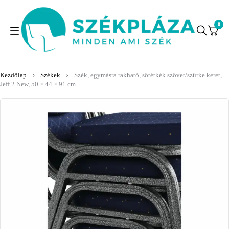
0
Kezdőlap
Székek
Szék, egymásra rakható, sötétkék szövet/szürke keret,
Jeff 2 New, 50 × 44 × 91 cm