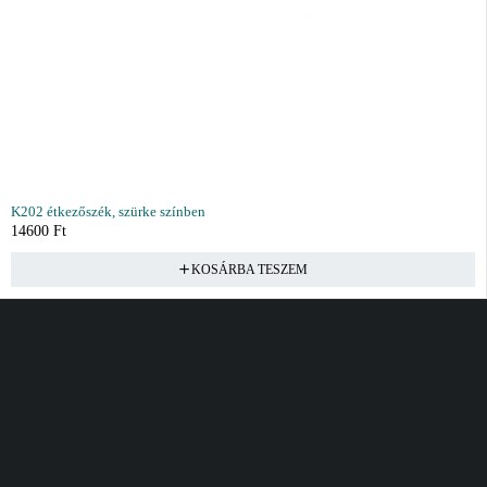
K202 étkezőszék, szürke színben
14600
Ft
KOSÁRBA TESZEM
Vásárlás
Információ
Fiók
Kívánságlista
Gyakori kérdések
Kosár
Akciók
Rendelés követés
Fiókom
Összes termék
Szállítás
Rendeléseim
Tanácsadás
Kívánságlistám